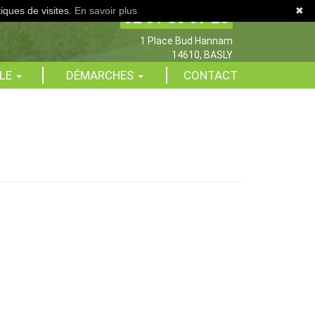
tiques de visites.
En savoir plus
✖
02 31 80 07 25
1 Place Bud Hannam
14610, BASLY
ALE
DÉMARCHES
CONTACT