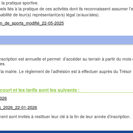
a pratique sportive.
ls liés à la pratique de ces activités dont ils reconnaissent assumer l’e
ilité de leur(s) représentant(e/s) légal (e/aux/ales).
n_de_sports_modifié_22-05-2025
’inscription est annuelle et permet d’accéder au terrain à partir du moi
es.
à la mairie. Le règlement de l’adhésion est à effectuer auprès du Tréso
ourt et les tarifs sont les suivants :
2026
nis_2026_22-01-2026
t sont invités à restituer leur clé à la fin de leur année d’inscription.