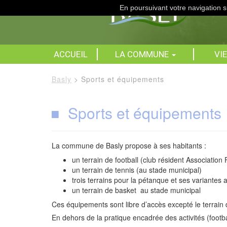
En poursuivant votre navigation su
ACCUEIL
LA COMMUNE
VI
Basly
>
Sports et équipements
Sports et équipements
La commune de Basly propose à ses habitants :
un terrain de football (club résident Association
un terrain de tennis (au stade municipal)
trois terrains pour la pétanque et ses variantes 
un terrain de basket au stade municipal
Ces équipements sont libre d’accès excepté le terrain d
En dehors de la pratique encadrée des activités (footbal