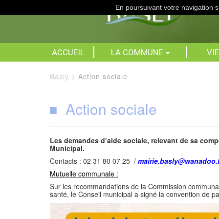
En poursuivant votre navigation su
ACCUEIL
LA COMMUNE
VI
Basly
>
Action sociale
Action sociale
Les demandes d’aide sociale, relevant de sa comp
Municipal.
Contacts : 02 31 80 07 25 /
mairie.basly@wanadoo.f
Mutuelle communale :
Sur les recommandations de la Commission communale 
santé, le Conseil municipal a signé la convention de