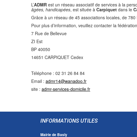
L’
ADMR
est un réseau associatif de services à la pers
âgées, handicapées
, est située à
Carpiquet
dans le
C
Grâce à un réseau de 45 associations locales, de 780 
Pour plus d’information, veuillez contacter la fédérat
7 Rue de Bellevue
ZI Est
BP 40050
14651 CARPIQUET Cedex
Téléphone : 02 31 26 84 84
Email :
admr14@wanadoo.fr
site :
admr-services-domicile.fr
INFORMATIONS UTILES
Mairie de Basly