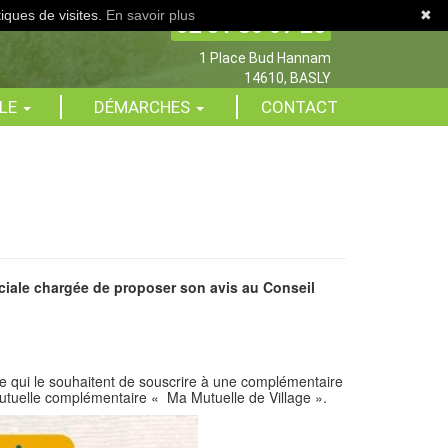
tiques de visites.
En savoir plus
✖
02 31 80 07 25
1 Place Bud Hannam
14610, BASLY
ALE
DÉMARCHES
CONTACT
iale chargée de proposer son avis au Conseil
qui le souhaitent de souscrire à une complémentaire
utuelle complémentaire « Ma Mutuelle de Village ».