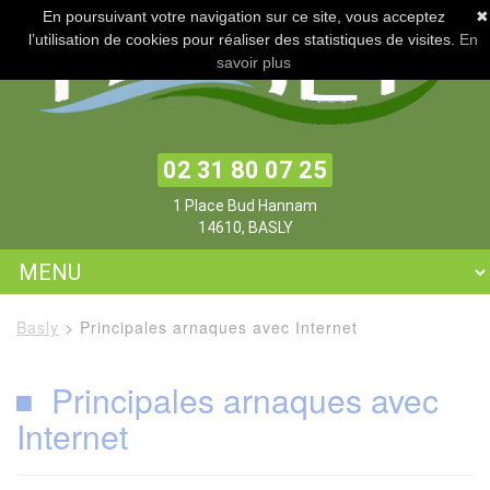
En poursuivant votre navigation sur ce site, vous acceptez
✖
l’utilisation de cookies pour réaliser des statistiques de visites.
En
savoir plus
02 31 80 07 25
1 Place Bud Hannam
14610, BASLY
Basly
>
Principales arnaques avec Internet
Principales arnaques avec
Internet