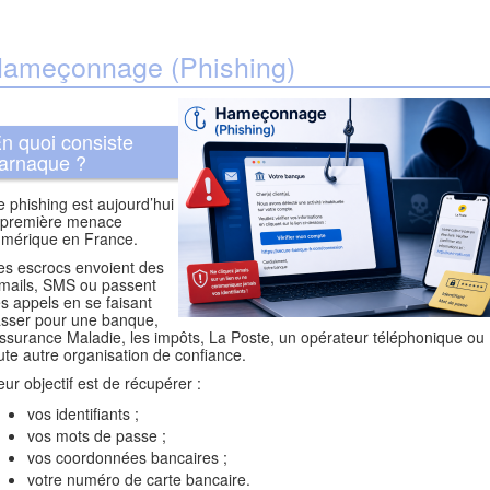
ameçonnage (Phishing)
n quoi consiste
’arnaque ?
 phishing est aujourd’hui
 première menace
mérique en France.
s escrocs envoient des
mails, SMS ou passent
s appels en se faisant
sser pour une banque,
Assurance Maladie, les impôts, La Poste, un opérateur téléphonique ou
ute autre organisation de confiance.
ur objectif est de récupérer :
vos identifiants ;
vos mots de passe ;
vos coordonnées bancaires ;
votre numéro de carte bancaire.