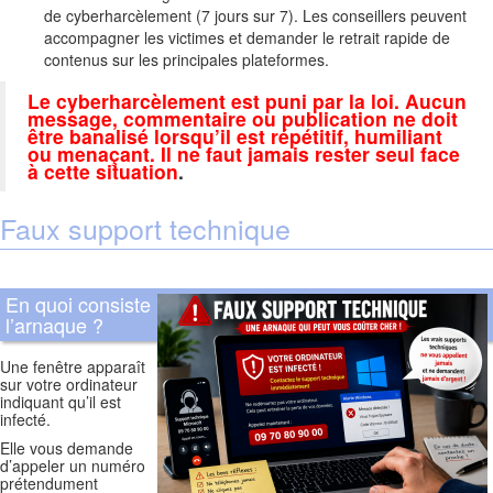
de cyberharcèlement (7 jours sur 7). Les conseillers peuvent
accompagner les victimes et demander le retrait rapide de
contenus sur les principales plateformes.
Le cyberharcèlement est puni par la loi. Aucun
message, commentaire ou publication ne doit
être banalisé lorsqu’il est répétitif, humiliant
ou menaçant. Il ne faut jamais rester seul face
à cette situation
.
Faux support technique
En quoi consiste
l’arnaque ?
Une fenêtre apparaît
sur votre ordinateur
indiquant qu’il est
infecté.
Elle vous demande
d’appeler un numéro
prétendument